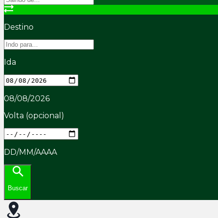
Destino
Ida
08/08/2026
Volta
(opcional)
DD/MM/AAAA
Buscar