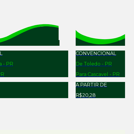
L
CONVENCIONAL
a - PR
De
Toledo - PR
PR
Para
Cascavel - PR
A PARTIR DE
R$20,28