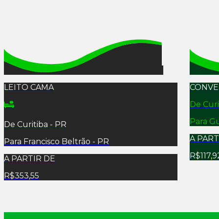
LEITO CAMA
CONVE
De
Curi
Para
Gu
De
Curitiba - PR
A PART
Para
Francisco Beltrão - PR
R$117,9
A PARTIR DE
R$353,55