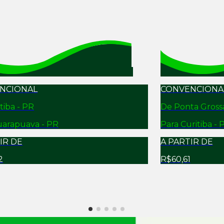
NCIONAL
CONVENCIONA
tiba - PR
De
Ponta Gross
arapuava - PR
Para
Curitiba - 
IR DE
A PARTIR DE
2
R$60,61