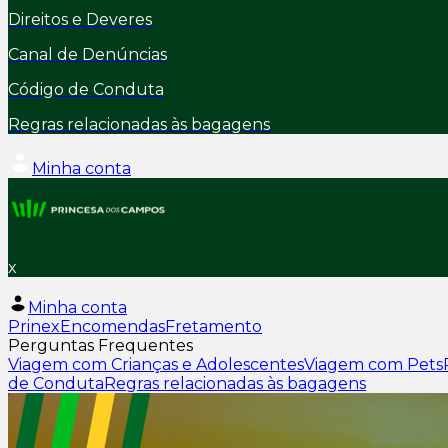
Direitos e Deveres
Canal de Denúncias
Código de Conduta
Regras relacionadas às bagagens
Minha conta
x
Minha conta
Prinex
Encomendas
Fretamento
Perguntas Frequentes
Viagem com Crianças e Adolescentes
Viagem com Pets
de Conduta
Regras relacionadas às bagagens