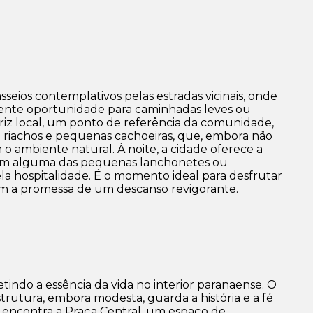
sseios contemplativos pelas estradas vicinais, onde
lente oportunidade para caminhadas leves ou
triz local, um ponto de referência da comunidade,
ce riachos e pequenas cachoeiras, que, embora não
ambiente natural. À noite, a cidade oferece a
o em alguma das pequenas lanchonetes ou
ela hospitalidade. É o momento ideal para desfrutar
com a promessa de um descanso revigorante.
tindo a essência da vida no interior paranaense. O
trutura, embora modesta, guarda a história e a fé
se encontra a Praça Central, um espaço de