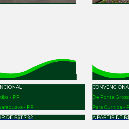
NCIONAL
CONVENCIONA
tiba - PR
De
Ponta Gross
arapuava - PR
Para
Curitiba - 
IR DE
R$117,92
A PARTIR DE
R$