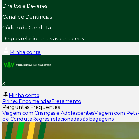
Direitos e Deveres
Canal de Denúncias
Código de Conduta
Regras relacionadas às bagagens
Minha conta
x
Minha conta
Prinex
Encomendas
Fretamento
Perguntas Frequentes
Viagem com Crianças e Adolescentes
Viagem com Pets
de Conduta
Regras relacionadas às bagagens