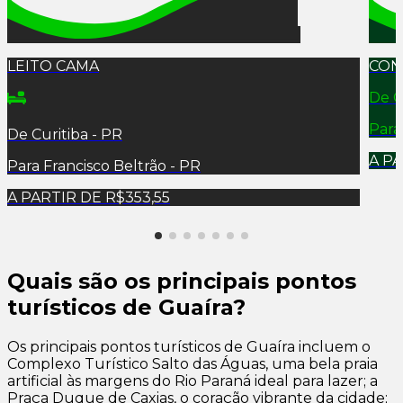
LEITO CAMA
CON
De
C
Par
De
Curitiba - PR
A P
Para
Francisco Beltrão - PR
A PARTIR DE
R$353,55
Quais são os principais pontos
turísticos de Guaíra?
Os principais pontos turísticos de Guaíra incluem o
Complexo Turístico Salto das Águas, uma bela praia
artificial às margens do Rio Paraná ideal para lazer; a
Praça Duque de Caxias, o coração vibrante da cidade;