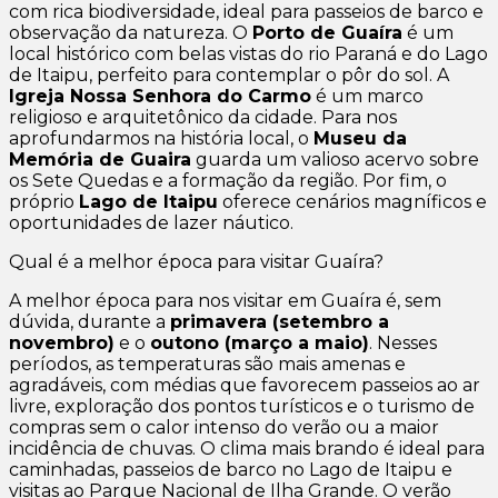
com rica biodiversidade, ideal para passeios de barco e
observação da natureza. O
Porto de Guaíra
é um
local histórico com belas vistas do rio Paraná e do Lago
de Itaipu, perfeito para contemplar o pôr do sol. A
Igreja Nossa Senhora do Carmo
é um marco
religioso e arquitetônico da cidade. Para nos
aprofundarmos na história local, o
Museu da
Memória de Guaira
guarda um valioso acervo sobre
os Sete Quedas e a formação da região. Por fim, o
próprio
Lago de Itaipu
oferece cenários magníficos e
oportunidades de lazer náutico.
Qual é a melhor época para visitar Guaíra?
A melhor época para nos visitar em Guaíra é, sem
dúvida, durante a
primavera (setembro a
novembro)
e o
outono (março a maio)
. Nesses
períodos, as temperaturas são mais amenas e
agradáveis, com médias que favorecem passeios ao ar
livre, exploração dos pontos turísticos e o turismo de
compras sem o calor intenso do verão ou a maior
incidência de chuvas. O clima mais brando é ideal para
caminhadas, passeios de barco no Lago de Itaipu e
visitas ao Parque Nacional de Ilha Grande. O verão