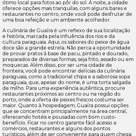
ótimo local para fotos ao pôr do sol. À noite, a cidade
oferece opções mais tranquilas, com alguns bares e
restaurantes no centro, onde você pode desfrutar de
uma boa refeição e um ambiente acolhedor.
A culinária de Guaíra é um reflexo de sua localização
e história, marcada pela influência dos rios e da
cultura paraguaia. Aqui, os sabores do peixe de água
doce são a grande estrela. Não perca a oportunidade
de provar pratos à base de pacu, pintado e dourado,
preparados de diversas formas, seja frito, assado ou em
moquecas. Além disso, por ser uma cidade de
fronteira, você pode encontrar delícias da culinária
paraguaia, como a tradicional chipa e a saborosa sopa
paraguaia, que, apesar do nome, é uma torta salgada
de milho. Para uma experiência autêntica, procure
restaurantes próximos ao centro ou na região do
porto, onde a oferta de peixes frescos costuma ser
maior. Quanto à hospedagem, Guaíra possui opções
que se concentram principalmente na área central,
oferecendo hotéis e pousadas com bom custo-
benefício. Ficar no centro garante fácil acesso a
comércios, restaurantes e alguns dos pontos
turísticos, além de ser conveniente para quem chega