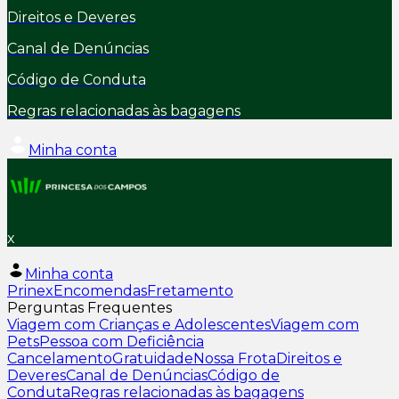
Direitos e Deveres
Canal de Denúncias
Código de Conduta
Regras relacionadas às bagagens
Minha conta
x
Minha conta
Prinex
Encomendas
Fretamento
Perguntas Frequentes
Viagem com Crianças e Adolescentes
Viagem com
Pets
Pessoa com Deficiência
Cancelamento
Gratuidade
Nossa Frota
Direitos e
Deveres
Canal de Denúncias
Código de
Conduta
Regras relacionadas às bagagens