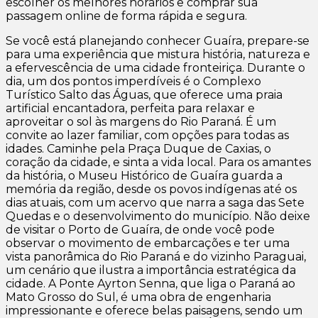
escolher os melhores horários e comprar sua
passagem online de forma rápida e segura.
Se você está planejando conhecer Guaíra, prepare-se
para uma experiência que mistura história, natureza e
a efervescência de uma cidade fronteiriça. Durante o
dia, um dos pontos imperdíveis é o Complexo
Turístico Salto das Águas, que oferece uma praia
artificial encantadora, perfeita para relaxar e
aproveitar o sol às margens do Rio Paraná. É um
convite ao lazer familiar, com opções para todas as
idades. Caminhe pela Praça Duque de Caxias, o
coração da cidade, e sinta a vida local. Para os amantes
da história, o Museu Histórico de Guaíra guarda a
memória da região, desde os povos indígenas até os
dias atuais, com um acervo que narra a saga das Sete
Quedas e o desenvolvimento do município. Não deixe
de visitar o Porto de Guaíra, de onde você pode
observar o movimento de embarcações e ter uma
vista panorâmica do Rio Paraná e do vizinho Paraguai,
um cenário que ilustra a importância estratégica da
cidade. A Ponte Ayrton Senna, que liga o Paraná ao
Mato Grosso do Sul, é uma obra de engenharia
impressionante e oferece belas paisagens, sendo um