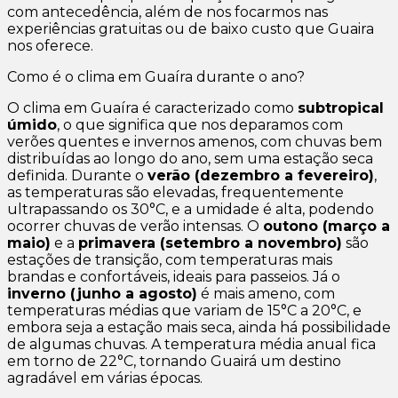
com antecedência, além de nos focarmos nas
experiências gratuitas ou de baixo custo que Guaira
nos oferece.
Como é o clima em Guaíra durante o ano?
O clima em Guaíra é caracterizado como
subtropical
úmido
, o que significa que nos deparamos com
verões quentes e invernos amenos, com chuvas bem
distribuídas ao longo do ano, sem uma estação seca
definida. Durante o
verão (dezembro a fevereiro)
,
as temperaturas são elevadas, frequentemente
ultrapassando os 30°C, e a umidade é alta, podendo
ocorrer chuvas de verão intensas. O
outono (março a
maio)
e a
primavera (setembro a novembro)
são
estações de transição, com temperaturas mais
brandas e confortáveis, ideais para passeios. Já o
inverno (junho a agosto)
é mais ameno, com
temperaturas médias que variam de 15°C a 20°C, e
embora seja a estação mais seca, ainda há possibilidade
de algumas chuvas. A temperatura média anual fica
em torno de 22°C, tornando Guairá um destino
agradável em várias épocas.