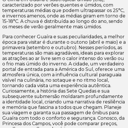
caracterizado por verões quentes e úmidos, com
temperaturas médias que podem ultrapassar os 25°C,
e invernos amenos, onde as médias giram em torno de
15-18°C. A chuva é distribuída ao longo do ano, sendo
os meses de verão geralmente mais úmidos.
Para conhecer Guaíra e suas peculiaridades, a melhor
época para visitar é durante o outono (abril e maio) e a
primavera (setembro e outubro). Nesses períodos, as
temperaturas são mais agradáveis, ideais para explorar
as atrações ao ar livre sem o calor intenso do verão ou
o frio mais úmido do inverno. A cidade, um verdadeiro
portal de entrada para a América do Sul, oferece uma
atmosfera única, com a influência cultural paraguaia
visível na culinária, no sotaque e no ritmo local,
tornando cada visita uma experiência autêntica.
Curiosamente, a história das Sete Quedas e sua
subsequente submersão moldaram profundamente
a identidade local, criando uma narrativa de resiliência
e memória que fascina a todos que chegam. Planeje
sua viagem e garanta sua passagem de ônibus para
Guaíra com todo o conforto e segurança. Conosco, da
Princesa dos Campos, você pode comparar preços,