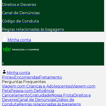
Direitos e Deveres
Canal de Denúncias
Código de Conduta
Regras relacionadas às bagagens
Minha conta
x
Minha conta
Prinex
Encomendas
Fretamento
Perguntas Frequentes
Viagem com Crianças e Adolescentes
Viagem com
Pets
Pessoa com Deficiência
Cancelamento
Gratuidade
Nossa Frota
Direitos e
Deveres
Canal de Denúncias
Código de
Conduta
Regras relacionadas às bagagens