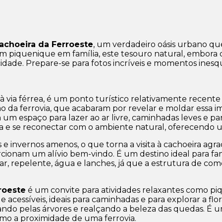
achoeira da Ferroeste
, um verdadeiro oásis urbano q
 piquenique em família, este tesouro natural, embora d
dade. Prepare-se para fotos incríveis e momentos inesqu
 via férrea, é um ponto turístico relativamente recent
ão da ferrovia, que acabaram por revelar e moldar essa 
 um espaço para lazer ao ar livre, caminhadas leves e pa
a e se reconectar com o ambiente natural, oferecendo u
e invernos amenos, o que torna a visita à cachoeira agra
ionam um alívio bem-vindo. É um destino ideal para famíl
ar, repelente, água e lanches, já que a estrutura de comé
roeste
é um convite para atividades relaxantes como piq
 acessíveis, ideais para caminhadas e para explorar a flor
trando pelas árvores e realçando a beleza das quedas. É
omo a proximidade de uma ferrovia.