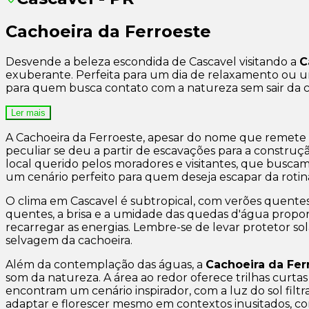
Cachoeira da Ferroeste
Desvende a beleza escondida de Cascavel visitando a
C
exuberante. Perfeita para um dia de relaxamento ou um
para quem busca contato com a natureza sem sair da ci
Ler mais
A Cachoeira da Ferroeste, apesar do nome que remete à
peculiar se deu a partir de escavações para a construç
local querido pelos moradores e visitantes, que buscam
um cenário perfeito para quem deseja escapar da rotin
O clima em Cascavel é subtropical, com verões quentes 
quentes, a brisa e a umidade das quedas d'água proporc
recarregar as energias. Lembre-se de levar protetor sol
selvagem da cachoeira.
Além da contemplação das águas, a
Cachoeira da Fer
som da natureza. A área ao redor oferece trilhas curtas e
encontram um cenário inspirador, com a luz do sol fil
adaptar e florescer mesmo em contextos inusitados, c