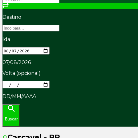
Destino
Ida
07/08/2026
Volta
(opcional)
DD/MM/AAAA
Buscar
Cascavel - PR