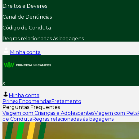
Direitos e Deveres
Canal de Denúncias
Código de Conduta
Regras relacionadas às bagagens
Minha conta
x
Minha conta
Prinex
Encomendas
Fretamento
Perguntas Frequentes
Viagem com Crianças e Adolescentes
Viagem com Pets
de Conduta
Regras relacionadas às bagagens