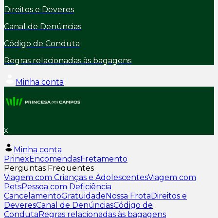
Direitos e Deveres
Canal de Denúncias
Código de Conduta
Regras relacionadas às bagagens
Minha conta
x
Minha conta
Prinex
Encomendas
Fretamento
Perguntas Frequentes
Viagem com Crianças e Adolescentes
Viagem com
Pets
Pessoa com Deficiência
Cancelamento
Gratuidade
Nossa Frota
Direitos e
Deveres
Canal de Denúncias
Código de
Conduta
Regras relacionadas às bagagens