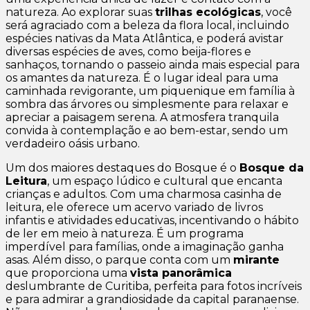
natureza. Ao explorar suas
trilhas ecológicas
, você
será agraciado com a beleza da flora local, incluindo
espécies nativas da Mata Atlântica, e poderá avistar
diversas espécies de aves, como beija-flores e
sanhaços, tornando o passeio ainda mais especial para
os amantes da natureza. É o lugar ideal para uma
caminhada revigorante, um piquenique em família à
sombra das árvores ou simplesmente para relaxar e
apreciar a paisagem serena. A atmosfera tranquila
convida à contemplação e ao bem-estar, sendo um
verdadeiro oásis urbano.
Um dos maiores destaques do Bosque é o
Bosque da
Leitura
, um espaço lúdico e cultural que encanta
crianças e adultos. Com uma charmosa casinha de
leitura, ele oferece um acervo variado de livros
infantis e atividades educativas, incentivando o hábito
de ler em meio à natureza. É um programa
imperdível para famílias, onde a imaginação ganha
asas. Além disso, o parque conta com um
mirante
que proporciona uma
vista panorâmica
deslumbrante de Curitiba, perfeita para fotos incríveis
e para admirar a grandiosidade da capital paranaense.