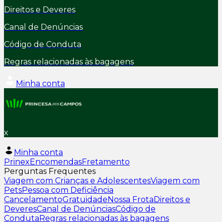
Direitos e Deveres
Canal de Denúncias
Código de Conduta
Regras relacionadas às bagagens
Minha conta
x
Minha conta
Prinex
Encomendas
Fretamento
Perguntas Frequentes
Viagem com Crianças e Adolescentes
Viagem com
Pets
Pessoa com Deficiência
Cancelamento
Gratuidade
Nossa Frota
Direitos e
Deveres
Canal de Denúncias
Código de
Conduta
Regras relacionadas às bagagens