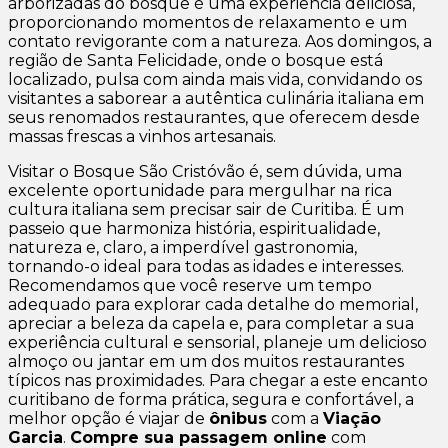
arborizadas do bosque é uma experiência deliciosa,
proporcionando momentos de relaxamento e um
contato revigorante com a natureza. Aos domingos, a
região de Santa Felicidade, onde o bosque está
localizado, pulsa com ainda mais vida, convidando os
visitantes a saborear a autêntica culinária italiana em
seus renomados restaurantes, que oferecem desde
massas frescas a vinhos artesanais.
Visitar o Bosque São Cristóvão é, sem dúvida, uma
excelente oportunidade para mergulhar na rica
cultura italiana sem precisar sair de Curitiba. É um
passeio que harmoniza história, espiritualidade,
natureza e, claro, a imperdível gastronomia,
tornando-o ideal para todas as idades e interesses.
Recomendamos que você reserve um tempo
adequado para explorar cada detalhe do memorial,
apreciar a beleza da capela e, para completar a sua
experiência cultural e sensorial, planeje um delicioso
almoço ou jantar em um dos muitos restaurantes
típicos nas proximidades. Para chegar a este encanto
curitibano de forma prática, segura e confortável, a
melhor opção é viajar de
ônibus
com a
Viação
Garcia
.
Compre sua passagem online
com