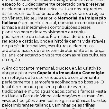
espaço foi cuidadosamente projetado para preservar
e celebrar a memória e a rica cultura dos imigrantes
italianos, em particular aqueles que vieram da região
do Vêneto. No seu interior, o
Memorial da Imigração
Italiana
é um ponto central, narrando a emocionante
jornada e as inestimáveis contribuições desses
pioneiros para o desenvolvimento da capital
paranaense e do estado. É um local de profunda
reflexão e gratidão, onde a história ganha vida através
de painéis informativos, esculturas e elementos
arquitetônicos que remetem diretamente à herança
italiana, conectando o visitante com as raízes culturais
da região.
Além do tocante memorial, o Bosque São Cristóvão
abriga a pitoresca
Capela da Imaculada Conceição
,
um refúgio de fé e serenidade que complementa
perfeitamente a atmosfera acolhedora do bosque. O
local é renomado por ser o palco de eventos
tradicionais e muito aguardados, como a famosa Festa
da Uva e a Festa do Vinho, celebrações que mantêm
vivas as tradições vitivinícolas e gastronômicas trazidas
pelos imigrantes italianos. Caminhar pelas trilhas