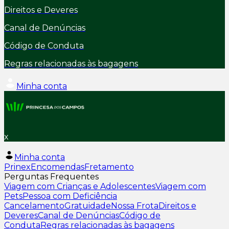
Direitos e Deveres
Canal de Denúncias
Código de Conduta
Regras relacionadas às bagagens
Minha conta
x
Minha conta
Prinex
Encomendas
Fretamento
Perguntas Frequentes
Viagem com Crianças e Adolescentes
Viagem com
Pets
Pessoa com Deficiência
Cancelamento
Gratuidade
Nossa Frota
Direitos e
Deveres
Canal de Denúncias
Código de
Conduta
Regras relacionadas às bagagens