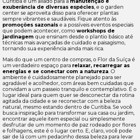
Curitiba é um aliado para a
manutenção e
exuberância de diversas espécies
, e o garden
center se aproveita disso para oferecer plantas
sempre vibrantes e saudáveis. Fique atento às
promoções sazonais
e a possíveis eventos especiais
que podem acontecer, como
workshops de
jardinagem
que ensinam desde o plantio básico até
técnicas mais avançadas de cuidado e paisagismo,
tornando sua experiência ainda mais rica.
Mais do que um centro de compras, o Flor da Suíça é
um verdadeiro espaço para
relaxar, recarregar as
energias e se conectar com a natureza
. O
ambiente é cuidadosamente planejado para ser
agradável e acolhedor, com áreas bem cuidadas que
convidam a um passeio tranquilo e contemplativo. É o
lugar ideal para quem quer se desconectar da rotina
agitada da cidade e se reconectar com a beleza
natural, mesmo estando dentro de Curitiba. Se você
busca inspiração para transformar sua casa ou jardim,
encontrar aquele item especial ou simplesmente
desfrutar de um momento de paz rodeado por flores
e folhagens, este é o lugar certo. E, claro, você pode
sair de lá com um pedacinho dessa beleza para levar