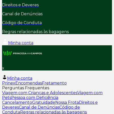
Direitos e Deveres
Canal de Denúncias
Código de Conduta
Regras relacionadas às bagagens
Minha conta
x
Minha conta
Prinex
Encomendas
Fretamento
Perguntas Frequentes
Viagem com Crianças e Adolescentes
Viagem com
Pets
Pessoa com Deficiência
Cancelamento
Gratuidade
Nossa Frota
Direitos e
Deveres
Canal de Denúncias
Código de
Conduta
Regras relacionadas às bagagens