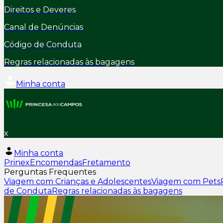
Direitos e Deveres
Canal de Denúncias
Código de Conduta
Regras relacionadas às bagagens
Minha conta
x
Minha conta
Prinex
Encomendas
Fretamento
Perguntas Frequentes
Viagem com Crianças e Adolescentes
Viagem com Pets
de Conduta
Regras relacionadas às bagagens