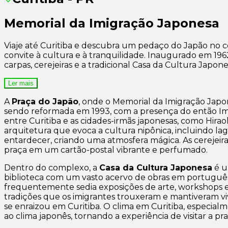
Memorial da Imigração Japonesa
Viaje até Curitiba e descubra um pedaço do Japão no 
convite à cultura e à tranquilidade. Inaugurado em 19
carpas, cerejeiras e a tradicional Casa da Cultura Jap
Ler mais
A
Praça do Japão
, onde o Memorial da Imigração Japon
sendo reformada em 1993, com a presença do então Impe
entre Curitiba e as cidades-irmãs japonesas, como Hir
arquitetura que evoca a cultura nipônica, incluindo l
entardecer, criando uma atmosfera mágica. As cerejeir
praça em um cartão-postal vibrante e perfumado.
Dentro do complexo, a
Casa da Cultura Japonesa
é u
biblioteca com um vasto acervo de obras em português e
frequentemente sedia exposições de arte, workshops e e
tradições que os imigrantes trouxeram e mantiveram vi
se enraizou em Curitiba. O clima em Curitiba, especia
ao clima japonês, tornando a experiência de visitar a pr