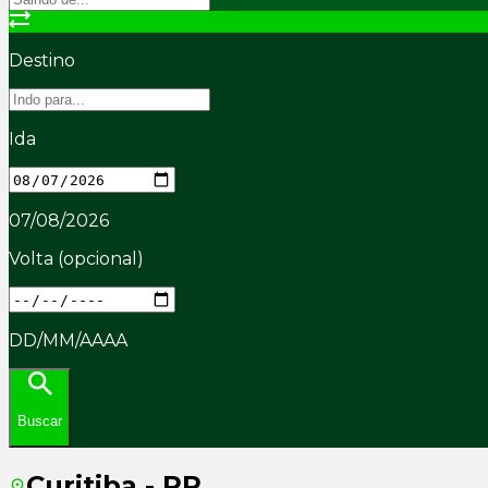
Destino
Ida
07/08/2026
Volta
(opcional)
DD/MM/AAAA
Buscar
Curitiba - PR