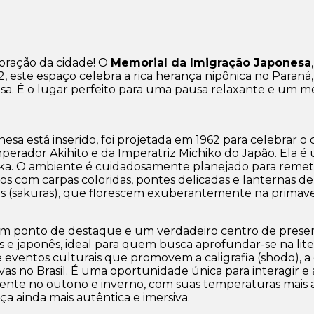
coração da cidade! O
Memorial da Imigração Japonesa
62, este espaço celebra a rica herança nipônica no Par
onesa. É o lugar perfeito para uma pausa relaxante e um 
esa está inserido, foi projetada em 1962 para celebrar o
rador Akihito e da Imperatriz Michiko do Japão. Ela é 
aoka. O ambiente é cuidadosamente planejado para remete
agos com carpas coloridas, pontes delicadas e lanterna
as (sakuras), que florescem exuberantemente na primave
m ponto de destaque e um verdadeiro centro de preser
 japonês, ideal para quem busca aprofundar-se na litera
ventos culturais que promovem a caligrafia (shodo), a c
vas no Brasil. É uma oportunidade única para interagir 
lmente no outono e inverno, com suas temperaturas mais
aça ainda mais autêntica e imersiva.