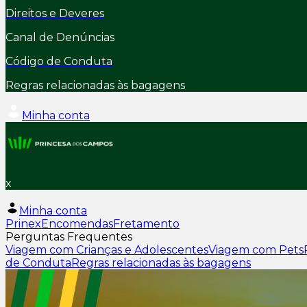
Direitos e Deveres
Canal de Denúncias
Código de Conduta
Regras relacionadas às bagagens
Minha conta
x
Minha conta
Prinex
Encomendas
Fretamento
Perguntas Frequentes
Viagem com Crianças e Adolescentes
Viagem com Pets
de Conduta
Regras relacionadas às bagagens