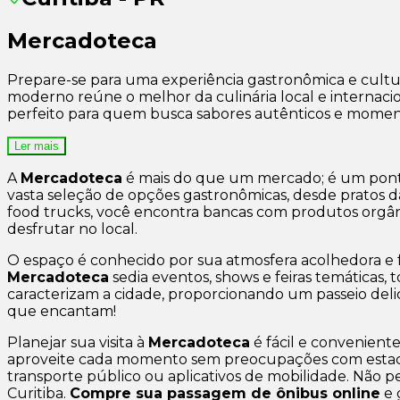
Mercadoteca
Prepare-se para uma experiência gastronômica e cultu
moderno reúne o melhor da culinária local e internacion
perfeito para quem busca sabores autênticos e moment
Ler mais
A
Mercadoteca
é mais do que um mercado; é um ponto
vasta seleção de opções gastronômicas, desde pratos da c
food trucks
, você encontra bancas com produtos orgânic
desfrutar no local.
O espaço é conhecido por sua atmosfera acolhedora e f
Mercadoteca
sedia eventos, shows e feiras temáticas, 
caracterizam a cidade, proporcionando um passeio del
que encantam!
Planejar sua visita à
Mercadoteca
é fácil e convenien
aproveite cada momento sem preocupações com esta
transporte público ou aplicativos de mobilidade. Não p
Curitiba.
Compre sua passagem de ônibus online
e 