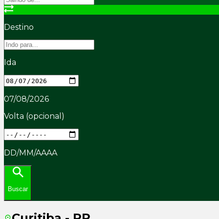
Destino
Ida
07/08/2026
Volta
(opcional)
DD/MM/AAAA
Buscar
Curitiba - PR