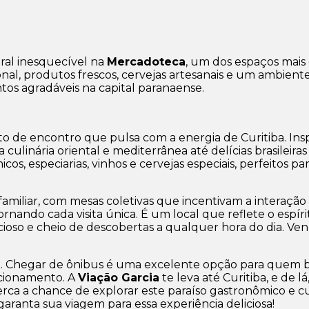
ral inesquecível na
Mercadoteca
, um dos espaços mais 
al, produtos frescos, cervejas artesanais e um ambiente 
os agradáveis na capital paranaense.
 de encontro que pulsa com a energia de Curitiba. Ins
ulinária oriental e mediterrânea até delícias brasileiras
os, especiarias, vinhos e cervejas especiais, perfeitos p
amiliar, com mesas coletivas que incentivam a interação
tornando cada visita única. É um local que reflete o espí
icioso e cheio de descobertas a qualquer hora do dia. 
te. Chegar de ônibus é uma excelente opção para quem 
cionamento. A
Viação Garcia
te leva até Curitiba, e de l
erca a chance de explorar este paraíso gastronômico e c
garanta sua viagem para essa experiência deliciosa!