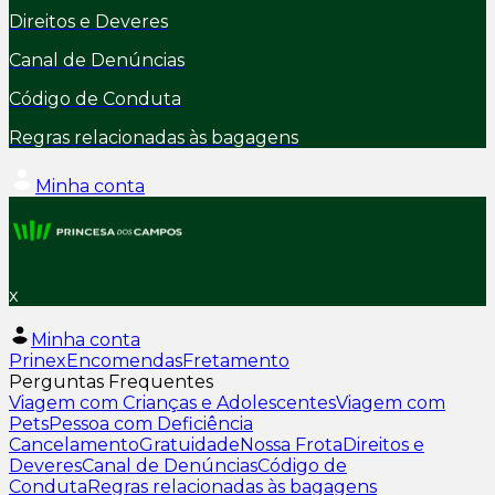
Direitos e Deveres
Canal de Denúncias
Código de Conduta
Regras relacionadas às bagagens
Minha conta
x
Minha conta
Prinex
Encomendas
Fretamento
Perguntas Frequentes
Viagem com Crianças e Adolescentes
Viagem com
Pets
Pessoa com Deficiência
Cancelamento
Gratuidade
Nossa Frota
Direitos e
Deveres
Canal de Denúncias
Código de
Conduta
Regras relacionadas às bagagens