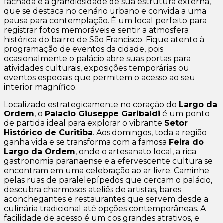
fachada e a grandiosidade de sua estrutura externa,
que se destaca no cenário urbano e convida a uma
pausa para contemplação. É um local perfeito para
registrar fotos memoráveis e sentir a atmosfera
histórica do bairro de São Francisco. Fique atento à
programação de eventos da cidade, pois
ocasionalmente o palácio abre suas portas para
atividades culturais, exposições temporárias ou
eventos especiais que permitem o acesso ao seu
interior magnífico.
Localizado estrategicamente no coração do
Largo da
Ordem
, o
Palacio Giuseppe Garibaldi
é um ponto
de partida ideal para explorar o vibrante
Setor
Histórico de Curitiba
. Aos domingos, toda a região
ganha vida e se transforma com a famosa
Feira do
Largo da Ordem
, onde o artesanato local, a rica
gastronomia paranaense e a efervescente cultura se
encontram em uma celebração ao ar livre. Caminhe
pelas ruas de paralelepípedos que cercam o palácio,
descubra charmosos ateliês de artistas, bares
aconchegantes e restaurantes que servem desde a
culinária tradicional até opções contemporâneas. A
facilidade de acesso é um dos grandes atrativos, e