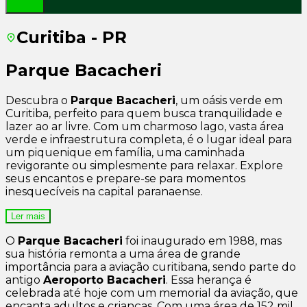
Curitiba - PR
Parque Bacacheri
Descubra o
Parque Bacacheri
, um oásis verde em
Curitiba, perfeito para quem busca tranquilidade e
lazer ao ar livre. Com um charmoso lago, vasta área
verde e infraestrutura completa, é o lugar ideal para
um piquenique em família, uma caminhada
revigorante ou simplesmente para relaxar. Explore
seus encantos e prepare-se para momentos
inesquecíveis na capital paranaense.
Ler mais
O
Parque Bacacheri
foi inaugurado em 1988, mas
sua história remonta a uma área de grande
importância para a aviação curitibana, sendo parte do
antigo
Aeroporto Bacacheri
. Essa herança é
celebrada até hoje com um memorial da aviação, que
encanta adultos e crianças. Com uma área de 152 mil