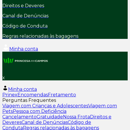
Direitos e Deveres
Canal de Denúncias
Código de Conduta
Regras relacionadas às bagagens
Minha conta
x
Minha conta
Prinex
Encomendas
Fretamento
Perguntas Frequentes
Viagem com Crianças e Adolescentes
Viagem com
Pets
Pessoa com Deficiência
Cancelamento
Gratuidade
Nossa Frota
Direitos e
Deveres
Canal de Denúncias
Código de
Conduta
Regras relacionadas às bagagens