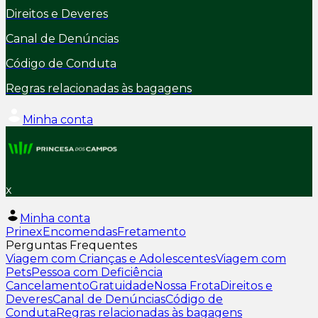
Direitos e Deveres
Canal de Denúncias
Código de Conduta
Regras relacionadas às bagagens
Minha conta
x
Minha conta
Prinex
Encomendas
Fretamento
Perguntas Frequentes
Viagem com Crianças e Adolescentes
Viagem com
Pets
Pessoa com Deficiência
Cancelamento
Gratuidade
Nossa Frota
Direitos e
Deveres
Canal de Denúncias
Código de
Conduta
Regras relacionadas às bagagens