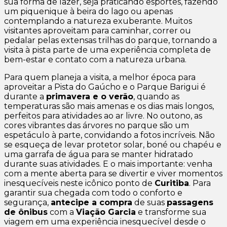
sua forma de lazer, seja praticando esportes, fazendo
um piquenique à beira do lago ou apenas
contemplando a natureza exuberante. Muitos
visitantes aproveitam para caminhar, correr ou
pedalar pelas extensas trilhas do parque, tornando a
visita à pista parte de uma experiência completa de
bem-estar e contato com a natureza urbana.
Para quem planeja a visita, a melhor época para
aproveitar a Pista do Gaúcho e o Parque Barigui é
durante a
primavera e o verão
, quando as
temperaturas são mais amenas e os dias mais longos,
perfeitos para atividades ao ar livre. No outono, as
cores vibrantes das árvores no parque são um
espetáculo à parte, convidando a fotos incríveis. Não
se esqueça de levar protetor solar, boné ou chapéu e
uma garrafa de água para se manter hidratado
durante suas atividades. E o mais importante: venha
com a mente aberta para se divertir e viver momentos
inesquecíveis neste icônico ponto de
Curitiba
. Para
garantir sua chegada com todo o conforto e
segurança,
antecipe a compra
de suas
passagens
de ônibus
com a
Viação Garcia
e transforme sua
viagem em uma experiência inesquecível desde o