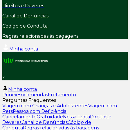
Direitos e Deveres
Canal de Denúncias
Código de Conduta
Regras relacionadas às bagagens
Minha conta
x
Minha conta
Prinex
Encomendas
Fretamento
Perguntas Frequentes
Viagem com Crianças e Adolescentes
Viagem com
Pets
Pessoa com Deficiência
Cancelamento
Gratuidade
Nossa Frota
Direitos e
Deveres
Canal de Denúncias
Código de
Conduta
Regras relacionadas às bagagens