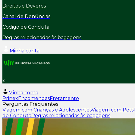
Direitos e Deveres
Canal de Denúncias
Código de Conduta
Regras relacionadas às bagagens
Minha conta
x
Minha conta
Prinex
Encomendas
Fretamento
Perguntas Frequentes
Viagem com Crianças e Adolescentes
Viagem com Pets
de Conduta
Regras relacionadas às bagagens