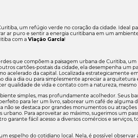
ritiba, um refúgio verde no coração da cidade. Ideal pa
spirar ar puro e sentir a energia curitibana em um ambi
itiba com a
Viação Garcia
!
rdes que compõem a paisagem urbana de Curitiba, um c
tros cartões-postais da cidade, ela desempenha um pape
 acelerado da capital. Localizada estrategicamente em
dia a dia ou para simplesmente apreciar a arquitetura e
ecer qualidade de vida e contato com a natureza, mesm
ambiente simples, mas profundamente acolhedor. Seus b
perfeito para ler um livro, saborear um café de alguma 
ça não se destaca por grandes monumentos ou atrações t
is urbano. Para aproveitar ao máximo, sugerimos um pas
ro garante fácil acesso a diversos comércios e serviços
 um espelho do cotidiano local. Nela, é possível observar