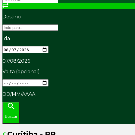
Destino
Ida
07/08/2026
Volta
(opcional)
DD/MM/AAAA
Buscar
Curitiba - PR