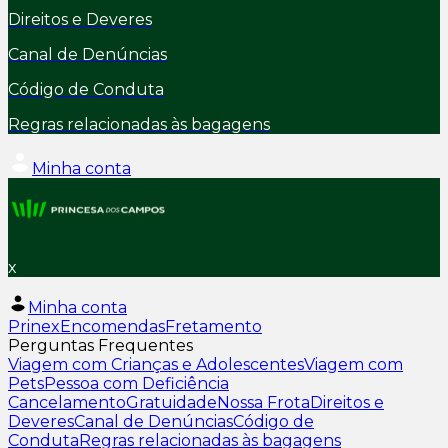
Direitos e Deveres
Canal de Denúncias
Código de Conduta
Regras relacionadas às bagagens
Minha conta
x
Minha conta
Prinex
Encomendas
Fretamento
Perguntas Frequentes
Viagem com Crianças e Adolescentes
Viagem com
Pets
Pessoa com Deficiência
Cancelamento
Gratuidade
Nossa Frota
Direitos e
Deveres
Canal de Denúncias
Código de
Conduta
Regras relacionadas às bagagens