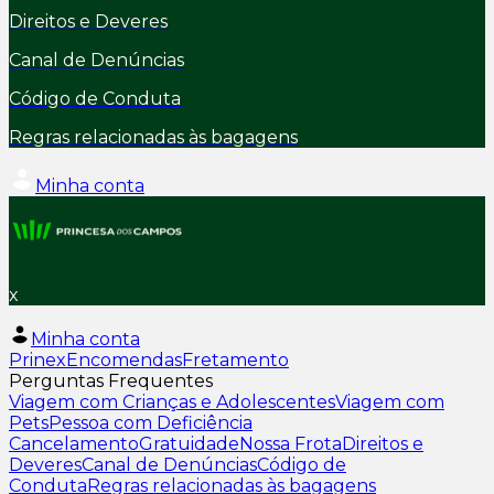
Direitos e Deveres
Canal de Denúncias
Código de Conduta
Regras relacionadas às bagagens
Minha conta
x
Minha conta
Prinex
Encomendas
Fretamento
Perguntas Frequentes
Viagem com Crianças e Adolescentes
Viagem com
Pets
Pessoa com Deficiência
Cancelamento
Gratuidade
Nossa Frota
Direitos e
Deveres
Canal de Denúncias
Código de
Conduta
Regras relacionadas às bagagens