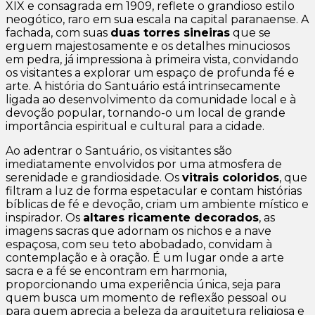
XIX e consagrada em 1909, reflete o grandioso estilo
neogótico, raro em sua escala na capital paranaense. A
fachada, com suas
duas torres sineiras
que se
erguem majestosamente e os detalhes minuciosos
em pedra, já impressiona à primeira vista, convidando
os visitantes a explorar um espaço de profunda fé e
arte. A história do Santuário está intrinsecamente
ligada ao desenvolvimento da comunidade local e à
devoção popular, tornando-o um local de grande
importância espiritual e cultural para a cidade.
Ao adentrar o Santuário, os visitantes são
imediatamente envolvidos por uma atmosfera de
serenidade e grandiosidade. Os
vitrais coloridos
, que
filtram a luz de forma espetacular e contam histórias
bíblicas de fé e devoção, criam um ambiente místico e
inspirador. Os
altares ricamente decorados
, as
imagens sacras que adornam os nichos e a nave
espaçosa, com seu teto abobadado, convidam à
contemplação e à oração. É um lugar onde a arte
sacra e a fé se encontram em harmonia,
proporcionando uma experiência única, seja para
quem busca um momento de reflexão pessoal ou
para quem aprecia a beleza da arquitetura religiosa e