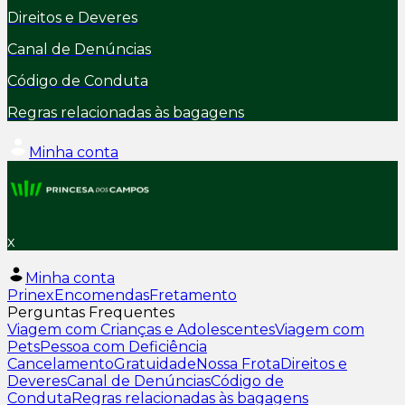
Direitos e Deveres
Canal de Denúncias
Código de Conduta
Regras relacionadas às bagagens
Minha conta
x
Minha conta
Prinex
Encomendas
Fretamento
Perguntas Frequentes
Viagem com Crianças e Adolescentes
Viagem com
Pets
Pessoa com Deficiência
Cancelamento
Gratuidade
Nossa Frota
Direitos e
Deveres
Canal de Denúncias
Código de
Conduta
Regras relacionadas às bagagens