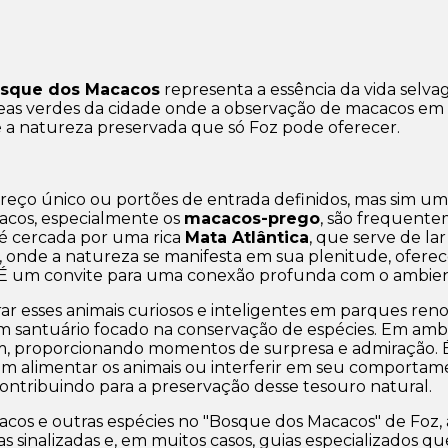
sque dos Macacos
representa a essência da vida selv
áreas verdes da cidade onde a observação de macacos em 
 a natureza preservada que só Foz pode oferecer.
ço único ou portões de entrada definidos, mas sim um 
cacos, especialmente os
macacos-prego
, são frequente
 é cercada por uma rica
Mata Atlântica
, que serve de la
, onde a natureza se manifesta em sua plenitude, ofere
. É um convite para uma conexão profunda com o ambien
trar esses animais curiosos e inteligentes em parques r
um santuário focado na conservação de espécies. Em ambo
, proporcionando momentos de surpresa e admiração. É 
m alimentar os animais ou interferir em seu comportame
contribuindo para a preservação desse tesouro natural.
cos e outras espécies no "Bosque dos Macacos" de Foz, a 
s sinalizadas e, em muitos casos, guias especializados 