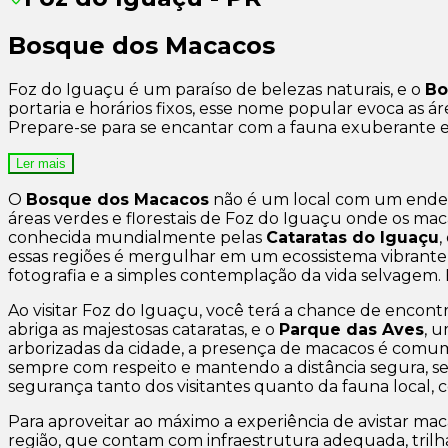
Bosque dos Macacos
Foz do Iguaçu é um paraíso de belezas naturais, e o
Bo
portaria e horários fixos, esse nome popular evoca as 
Prepare-se para se encantar com a fauna exuberante e
Ler mais
O
Bosque dos Macacos
não é um local com um endere
áreas verdes e florestais de Foz do Iguaçu onde os ma
conhecida mundialmente pelas
Cataratas do Iguaçu
,
essas regiões é mergulhar em um ecossistema vibrante
fotografia e a simples contemplação da vida selvagem
Ao visitar Foz do Iguaçu, você terá a chance de encon
abriga as majestosas cataratas, e o
Parque das Aves
, 
arborizadas da cidade, a presença de macacos é comum
sempre com respeito e mantendo a distância segura, se
segurança tanto dos visitantes quanto da fauna local, 
Para aproveitar ao máximo a experiência de avistar maca
região, que contam com infraestrutura adequada, trilha