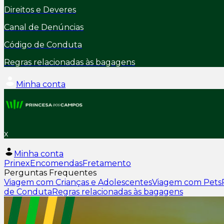
Direitos e Deveres
Canal de Denúncias
Código de Conduta
Regras relacionadas às bagagens
Minha conta
x
Minha conta
Prinex
Encomendas
Fretamento
Perguntas Frequentes
Viagem com Crianças e Adolescentes
Viagem com Pets
de Conduta
Regras relacionadas às bagagens