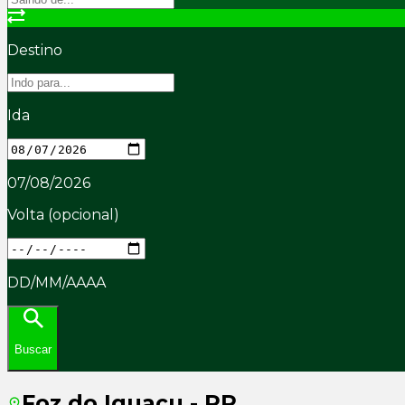
Destino
Ida
07/08/2026
Volta
(opcional)
DD/MM/AAAA
Buscar
Foz do Iguaçu - PR