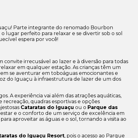
Iguaçu! Parte integrante do renomado Bourbon
 lugar perfeito para relaxar e se divertir sob o sol
ecível espera por você!
m convite irrecusável ao lazer e à diversão para todas
a relaxar em qualquer estação. As crianças têm um
 podem se aventurar em toboáguas emocionantes e
oz do Iguaçu à infraestrutura de lazer de um dos
os. A experiência vai além das atrações aquáticas,
e recreação, quadras esportivas e opções
ajestosas
Cataratas do Iguaçu
ou o
Parque das
estar e o conforto de um serviço de excelência em
ara aproveitar as águas e o sol, tornando a visita ao
aratas do Iguaçu Resort
, pois o acesso ao Parque