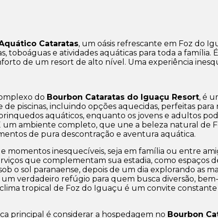
Aquático Cataratas
, um oásis refrescante em Foz do 
 toboáguas e atividades aquáticas para toda a família. É o
rto de um resort de alto nível. Uma experiência inesqu
 complexo do
Bourbon Cataratas do Iguaçu Resort
, é u
e de piscinas, incluindo opções aquecidas, perfeitas par
 de brinquedos aquáticos, enquanto os jovens e adultos
. É um ambiente completo, que une a beleza natural de F
mentos de pura descontração e aventura aquática.
 de momentos inesquecíveis, seja em família ou entre amig
serviços que complementam sua estadia, como espaços d
 sob o sol paranaense, depois de um dia explorando as m
, um verdadeiro refúgio para quem busca diversão, bem-
 clima tropical de Foz do Iguaçu é um convite constante p
ica principal é considerar a hospedagem no
Bourbon Cat