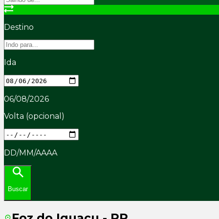
Destino
Ida
06/08/2026
Volta
(opcional)
DD/MM/AAAA
Buscar
Foz do Iguaçu - PR