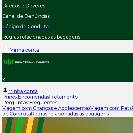
Direitos e Deveres
Canal de Denúncias
Código de Conduta
Regras relacionadas às bagagens
Minha conta
x
Minha conta
Prinex
Encomendas
Fretamento
Perguntas Frequentes
Viagem com Crianças e Adolescentes
Viagem com Pets
de Conduta
Regras relacionadas às bagagens