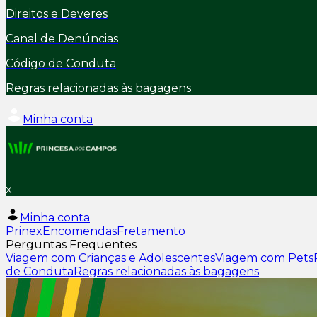
Direitos e Deveres
Canal de Denúncias
Código de Conduta
Regras relacionadas às bagagens
Minha conta
x
Minha conta
Prinex
Encomendas
Fretamento
Perguntas Frequentes
Viagem com Crianças e Adolescentes
Viagem com Pets
de Conduta
Regras relacionadas às bagagens