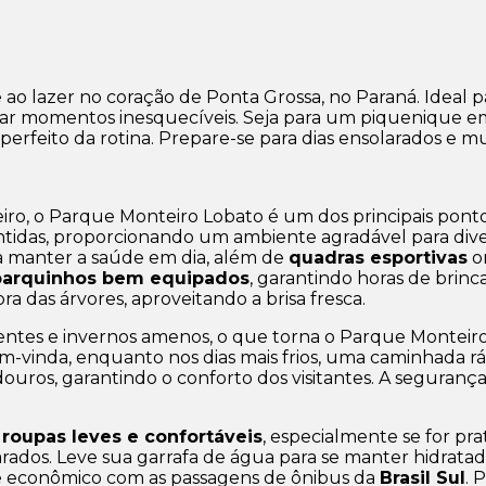
ao lazer no coração de Ponta Grossa, no Paraná. Ideal p
veitar momentos inesquecíveis. Seja para um piquenique 
perfeito da rotina. Prepare-se para dias ensolarados e mu
ro, o Parque Monteiro Lobato é um dos principais pon
das, proporcionando um ambiente agradável para divers
a manter a saúde em dia, além de
quadras esportivas
on
parquinhos bem equipados
, garantindo horas de brinca
 das árvores, aproveitando a brisa fresca.
entes e invernos amenos, o que torna o Parque Monteiro
m-vinda, enquanto nos dias mais frios, uma caminhada r
ouros, garantindo o conforto dos visitantes. A seguran
 roupas leves e confortáveis
, especialmente se for pra
ados. Leve sua garrafa de água para se manter hidratado 
e econômico com as passagens de ônibus da
Brasil Sul
. 