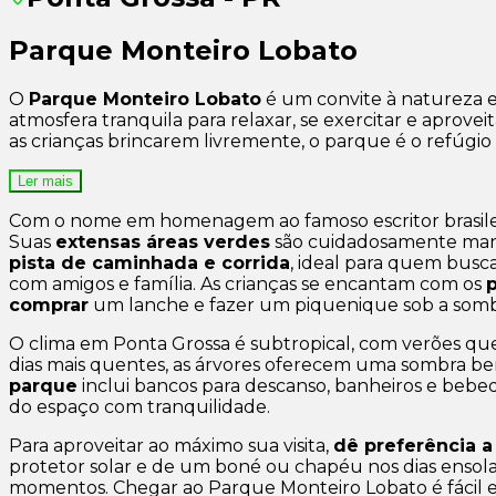
Parque Monteiro Lobato
O
Parque Monteiro Lobato
é um convite à natureza e 
atmosfera tranquila para relaxar, se exercitar e apro
as crianças brincarem livremente, o parque é o refúgio 
Ler mais
Com o nome em homenagem ao famoso escritor brasilei
Suas
extensas áreas verdes
são cuidadosamente manti
pista de caminhada e corrida
, ideal para quem busc
com amigos e família. As crianças se encantam com os
comprar
um lanche e fazer um piquenique sob a sombra
O clima em Ponta Grossa é subtropical, com verões qu
dias mais quentes, as árvores oferecem uma sombra be
parque
inclui bancos para descanso, banheiros e bebed
do espaço com tranquilidade.
Para aproveitar ao máximo sua visita,
dê preferência a
protetor solar e de um boné ou chapéu nos dias ensolar
momentos. Chegar ao Parque Monteiro Lobato é fácil 