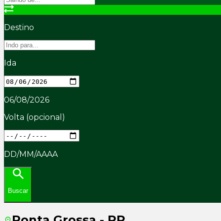
Destino
Ida
06/08/2026
Volta
(opcional)
DD/MM/AAAA
Buscar
Ponta Grossa - PR