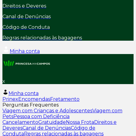
Direitos e Deveres
Canal de Denúncias
Código de Conduta
Regras relacionadas às bagagens
Minha conta
x
Minha conta
Prinex
Encomendas
Fretamento
Perguntas Frequentes
Viagem com Crianças e Adolescentes
Viagem com
Pets
Pessoa com Deficiência
Cancelamento
Gratuidade
Nossa Frota
Direitos e
Deveres
Canal de Denúncias
Código de
Conduta
Regras relacionadas às bagagens